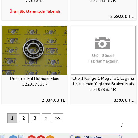
7757953
322753187R
Ürün Stoklarımızda Tükendi
2.292,00 TL
Clio 1 Kango 1 Megane 1 Laguna
Prizdirek Mil Rulmanı Mais
1 Şanzıman Yağlama Braketi Mais
322037053R
321079831R
339,00 TL
2.034,00 TL
1
2
3
>
>>
/