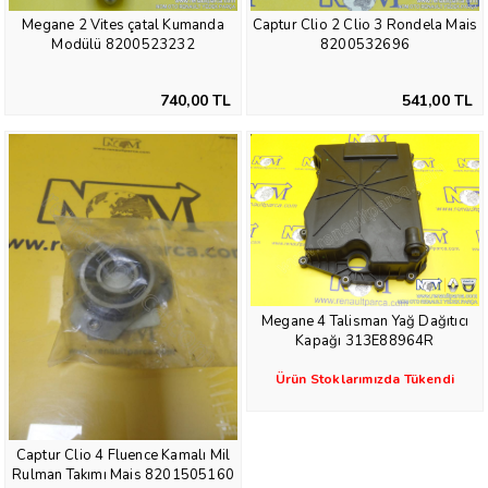
Megane 2 Vites çatal Kumanda
Captur Clio 2 Clio 3 Rondela Mais
Modülü 8200523232
8200532696
740,00 TL
541,00 TL
Megane 4 Talisman Yağ Dağıtıcı
Kapağı 313E88964R
Ürün Stoklarımızda Tükendi
Captur Clio 4 Fluence Kamalı Mil
Rulman Takımı Mais 8201505160