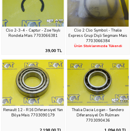
Clio 2-3-4 - Captur - Zoe Yaylı
Clio 2 Clio Symbol - Thalia
Rondela Mais 7703066381
Express Grup Dişli Segmanı Mais
7703066384
Ürün Stoklarımızda Tükendi
39,00 TL
Renault 12 - R16 Diferansiyel Yan
Thalia Dacia Logan - Sandero
Bilya Mais 7703090179
Diferansiyel Ön Rulmanı
7703090436
2.198,00 TL
1.094,00 TL