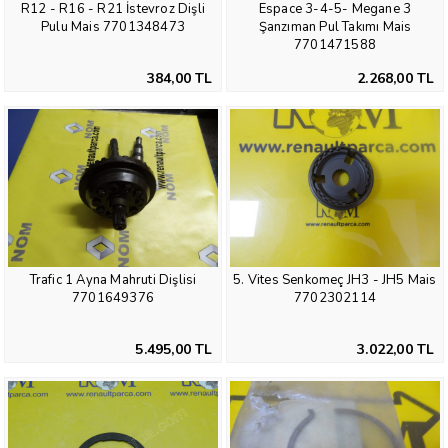
R12 - R16 - R21 İstevroz Dişli
Espace 3-4-5- Megane 3
Pulu Mais 7701348473
Şanzıman Pul Takımı Mais
7701471588
384,00 TL
2.268,00 TL
Trafic 1 Ayna Mahruti Dişlisi
5. Vites Senkomeç JH3 - JH5 Mais
7701649376
7702302114
5.495,00 TL
3.022,00 TL