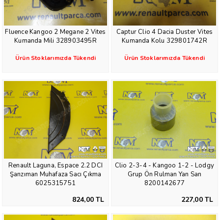
Fluence Kangoo 2 Megane 2 Vites
Captur Clio 4 Dacia Duster Vites
Kumanda Mili 328903495R
Kumanda Kolu 329801742R
Ürün Stoklarımızda Tükendi
Ürün Stoklarımızda Tükendi
Renault Laguna, Espace 2.2 DCI
Clio 2-3-4 - Kangoo 1-2 - Lodgy
Şanzıman Muhafaza Sacı Çıkma
Grup Ön Rulman Yan San
6025315751
8200142677
824,00 TL
227,00 TL