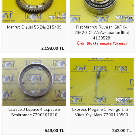
Mahruti Dişlisi 56 Diş 215409
Fiat Mahruti Rulmanı SKF K-
23620-CL7A Avrupadan İthal
4139528
Ürün Stoklarımızda Tükendi
2.198,00 TL
Espace 3 Espace 4 Espace 5
Express Megane 1 Twingo 1-2 -
Senkromeç 7700101610
Vites Yayı Mais 7700110500
549,00 TL
242,00 TL