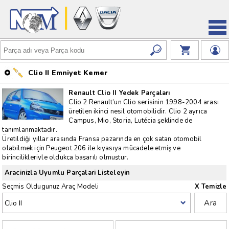
Clio II Emniyet Kemer
Renault Clio II Yedek Parçaları
Clio 2 Renault’un Clio serisinin 1998-2004 arası
üretilen ikinci nesil otomobilidir. Clio 2 ayrıca
Campus, Mio, Storia, Lutécia şeklinde de
tanımlanmaktadır.
Üretildiği yıllar arasında Fransa pazarında en çok satan otomobil
olabilmek için Peugeot 206 ile kıyasıya mücadele etmiş ve
birincilikleriyle oldukça başarılı olmuştur.
Clio 2, çift airbag, renkli camlar ve hidrolik direksiyon özelliklerini tüm
Aracinizla Uyumlu Parçalari Listeleyin
modellerinde müşterilerine sunan ilk otomobildir.
Clio 2’ nin üretim yerleri; Flins-Fransa, Valladolid-İspanya, Novo Mesto-
Seçmis Oldugunuz Araç Modeli
X Temizle
Slovenya, Cordoba-Arjantin, Envigado-Kolombiya, Curitiba-Brezilya ve
Ara
Bursa-Türkiye’dir.
999 cm3, 1 149 cm3,1 390 cm3,1 390 cm3, 1 598 cm3,1 998 cm3, 2
946 cm3 hacimli benzinli, 1 870 cm3, 1 870 cm3,1 461 cm3 hacimli dizel