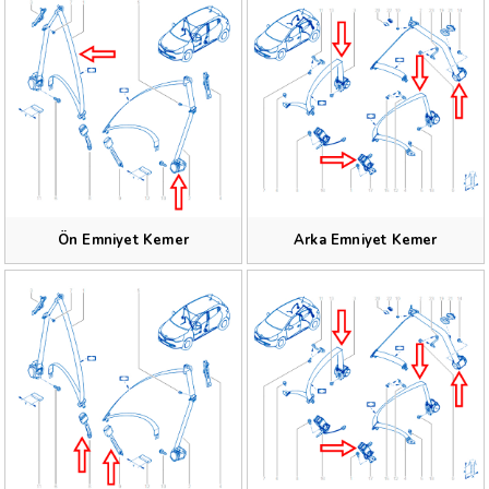
motor çeşitleri bulunan clio 2 nin teknik özellikleri; Uzunluk 3773 mm
Genişlik 1639 mm Yükseklik 1409-1417 mm Ağırlık 880–1475 kg
2000 senesi NCAP yıldız puanı 4 yıldızdır.
Clio 2 model yedek parçalarını satın alırken Nom Oto ile iletişime geçip
şasi numaranızı bildirmeniz uyumluluk sorunlarını ortadan kaldıracaktır.
Aşağıda Renault Clio 2’ye ait yedek parça listesini bulabilirsiniz.
Renault Emniyet Kemer Yedek Parçaları
Otomobilinizde sürüş güvenliğinizi arttırmak ve yasal sorumluluklarınızı yerine
getirmek maksadıyla geliştirilmiş emniyet kemerlerini inceleyebileceğiniz
bölüm.
Nom Oto stoklarında bulunan; Emniyet Kemerlerini orijinal, Mais,
sıfır, çıkma veya yan sanayi olarak bu bölümde inceleyebilir, listesini
Ön Emniyet Kemer
Arka Emniyet Kemer
çıkarabilir, sipariş verebilir ve hatta e-ticaret formatımız sayesinde
satın alabilirsiniz.