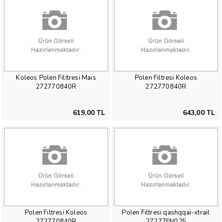
de 5 yıldız alarak güvenlik konusunda ne denli başarılı olduğunu
ispatladı.
2.0 16V, 2.5 16V, 2.0 dCi motor çeşitlerine sahip olan Koleos ta
şanzıman 6 ileri manuel ve 6 ileri otomatik olarak iki çeşittir.
Koleos’ta Uzunluk 4.520 mm, Genişlik 1.855 mm, Yükseklik 1.695 mm,
Ağırlık 1.639–1.784 kg’dır.
Koleos’un üretim yerleri; Busan-Güney Kore, Chennai-Hindistan,
Moscow-Russia’dır.
Renault Koleos yedek parçaları için Nom Oto web sitesini ziyaret
Koleos Polen Filitresi Mais
Polen Filtresi Koleos
ettiğinizde lütfen aracınızın şasisi ile parçanın uyumluluk kontrolünün
272770840R
272770840R
yapılmasını talep ediniz.
Polen Filtreleri
Klima sistemi barındıran araçlarda, polen ve benzeri alerjenlerin
619,00 TL
643,00 TL
süzülerek temiz hava geçişini sağlayan
Polen Filtrelerine
Nom
Oto
stoklarından ulaşarak; Orijinal, Mais veya Yan sanayi
olarak bu bölümde inceleyebilir, listesini çıkarabilir, sipariş
verebilir ve hatta e-ticaret formatımız sayesinde satın
alabilirsiniz.
Polen Filtresi Koleos
Polen Filtresi qashqqai-xtrail
272770840R
27277EN025