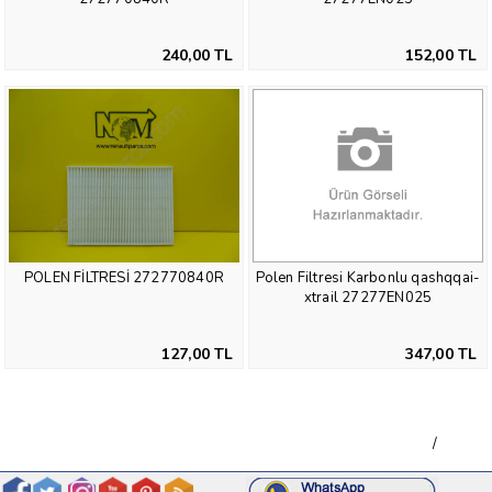
240,00 TL
152,00 TL
Polen Filtresi Karbonlu qashqqai-
POLEN FİLTRESİ 272770840R
xtrail 27277EN025
347,00 TL
127,00 TL
/