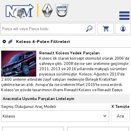
Koleos 4-Polen Filtreleri
Renault Koleos Yedek Parçaları
Koleos ilk olarak konsept otomobil olarak 2006’da
sahneye çıktı. 2008’de ise seri üretimine geçilmiştir.
2011, 2013 ve 2016 yıllarında makyajlı sürümleri
piyasaya sürülmüştür. Koleos, Ağustos 2010'da
2.600 ünitenin altındaki zayıf satışları nedeniyle Birleşik Krallık'tan
çekilme kararı aldı. Avrupa'da ise üretimini Mart 2015'te sona erdirdi.
Koleos'un gövde tasarımının ilhamı Renault Koleos ve Renault Egeus
konsept otomobillerine dayanıyor. Yokuş aşağı iniş kontrolü, ABS, EBD
Aracınızla Uyumlu Parçaları Listeleyin
frenler, 7 hoparlör, bass woofer, bluetooth ünlü marka Bose tarafından
özel olarak tasarlanmıştır. Direksiyondan bas konuş ses kontrolü de
Seçmiş Olduğunuz Araç Modeli
X Temizle
dahil olmak üzere özellikle güvenlik özellikleri ve off-road'ta çok
Ara
yönlülüğü göz önüne alındığında mükemmel bir çok işleve ev sahipliği
yapan Koleos; Prestijli Euro NCAP'de 5 güvenlik yıldızı alarak ve yine
Almanya'nın ADAC ‘ından Ağustos 2008'de yapılan çarpışma testinde